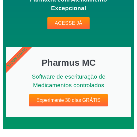
Excepcional
ACESSE JÁ
30 DIAS GRÁTIS
GRÁTIS
Pharmus MC
Software de escrituração de
Medicamentos controlados
Experimente 30 dias GRÁTIS