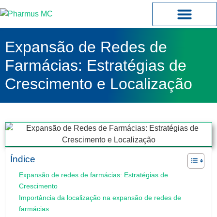
Planos Pharmus MC
Central do Cliente
Expansão de Redes de
Farmácias: Estratégias de
Crescimento e Localização
Índice
Expansão de redes de farmácias: Estratégias de
Crescimento
Importância da localização na expansão de redes de
farmácias