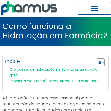
Planos Pharmus MC
Central do Cliente
Como funciona a
Hidratação em Farmácia?
Índice
O processo de hidratação em farmácia: uma visão
geral
Principais etapas e técnicas utilizadas na hidratação
A hidratação é um processo essencial para a
manutenção da saúde e bem-estar, especialmente
quando se trata de cuidados com a pele. Em