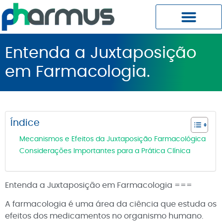
Planos Pharmus MC
Central do Cliente
Entenda a Juxtaposição
em Farmacologia.
Índice
Mecanismos e Efeitos da Juxtaposição Farmacológica
Considerações Importantes para a Prática Clínica
Entenda a Juxtaposição em Farmacologia ===
A farmacologia é uma área da ciência que estuda os
efeitos dos medicamentos no organismo humano.