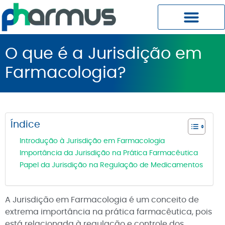
Planos Pharmus MC
Central do Cliente
O que é a Jurisdição em
Farmacologia?
Índice
Introdução à Jurisdição em Farmacologia
Importância da Jurisdição na Prática Farmacêutica
Papel da Jurisdição na Regulação de Medicamentos
A Jurisdição em Farmacologia é um conceito de
extrema importância na prática farmacêutica, pois
está relacionada à regulação e controle dos