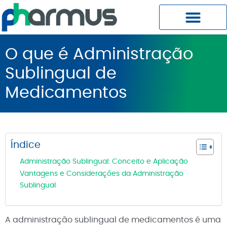
Planos Pharmus MC
Central do Cliente
O que é Administração
Sublingual de
Medicamentos
Índice
Administração Sublingual: Conceito e Aplicação
Vantagens e Considerações da Administração
Sublingual
A administração sublingual de medicamentos é uma