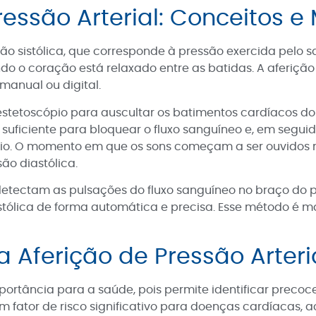
ressão Arterial: Conceitos 
ssão sistólica, que corresponde à pressão exercida pelo
do o coração está relaxado entre as batidas. A aferição 
anual ou digital.
 estetoscópio para auscultar os batimentos cardíacos d
suficiente para bloquear o fluxo sanguíneo e, em segui
pio. O momento em que os sons começam a ser ouvidos n
o diastólica.
 detectam as pulsações do fluxo sanguíneo no braço do 
iastólica de forma automática e precisa. Esse método é ma
a Aferição de Pressão Arter
mportância para a saúde, pois permite identificar preco
m fator de risco significativo para doenças cardíacas, 