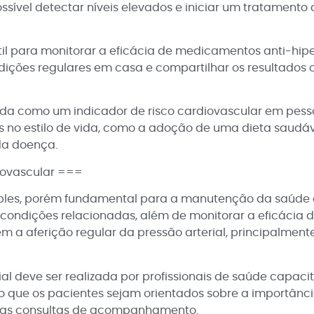
ossível detectar níveis elevados e iniciar um tratament
til para monitorar a eficácia de medicamentos anti-hipe
edições regulares em casa e compartilhar os resultados
zada como um indicador de risco cardiovascular em pess
o estilo de vida, como a adoção de uma dieta saudável,
da doença.
diovascular ===
mples, porém fundamental para a manutenção da saúde c
as condições relacionadas, além de monitorar a eficácia
 a aferição regular da pressão arterial, principalmente
ial deve ser realizada por profissionais de saúde capaci
e os pacientes sejam orientados sobre a importância de
e as consultas de acompanhamento.