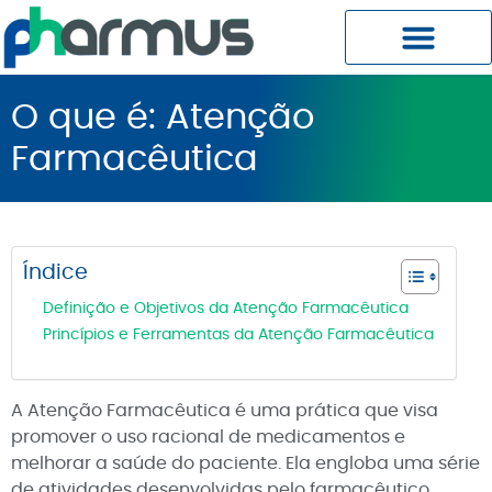
Planos Pharmus MC
Central do Cliente
O que é: Atenção
Farmacêutica
Índice
Definição e Objetivos da Atenção Farmacêutica
Princípios e Ferramentas da Atenção Farmacêutica
A Atenção Farmacêutica é uma prática que visa
promover o uso racional de medicamentos e
melhorar a saúde do paciente. Ela engloba uma série
de atividades desenvolvidas pelo farmacêutico,