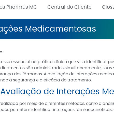
nos Pharmus MC
Central do Cliente
Glos
erações Medicamentosas
==
so essencial na prática clínica que visa identificar p
icamentos são administrados simultaneamente, suas su
egurança dos fármacos. A avaliação de interações medic
tindo a segurança e a eficácia do tratamento.
 Avaliação de Interações 
lizada por meio de diferentes métodos, como a análise d
odos permitem identificar interações farmacocinéticas