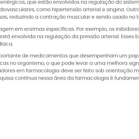
nérgicos, que estão envolvidos na regulação do sistem
ovasculares, como hipertensão arterial e angina. Outr
isas, reduzindo a contração muscular e sendo usado no t
em em enzimas específicas. Por exemplo, os inibidores
stá envolvida na regulação da pressão arterial. Esses
díaca.
portante de medicamentos que desempenham um papel c
as no organismo, o que pode levar a uma melhora signi
eadores em farmacologia deve ser feito sob orientação
pesquisa contínua nessa área da farmacologia é fundam