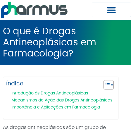
Planos Pharmus MC
Central do Cliente
O que é Drogas
Antineoplásicas em
Farmacologia?
Índice
Introdução às Drogas Antineoplásicas
Mecanismos de Ação das Drogas Antineoplásicas
Importância e Aplicações em Farmacologia
As drogas antineoplásicas são um grupo de