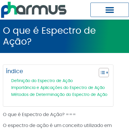
Planos Pharmus MC
Central do Cliente
O que é Espectro de
Ação?
Índice
Definição do Espectro de Ação
Importância e Aplicações do Espectro de Ação
Métodos de Determinação do Espectro de Ação
O que é Espectro de Ação? ===
O espectro de ação é um conceito utilizado em