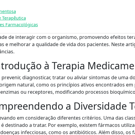
amentosa
 Terapêutica
es Farmacológicas
de de interagir com o organismo, promovendo efeitos terap
s e melhorar a qualidade de vida dos pacientes. Neste arti
âncias.
ntrodução à Terapia Medicam
revenir, diagnosticar, tratar ou aliviar sintomas de uma d
rigem natural, como os princípios ativos encontrados em 
 enzimas ou receptores, modificando processos bioquímicos
ompreendendo a Diversidade T
levando em consideração diferentes critérios. Uma das cla
 é destinado a tratar. Por exemplo, existem fármacos util
e doenças infecciosas, como os antibióticos. Além disso, 