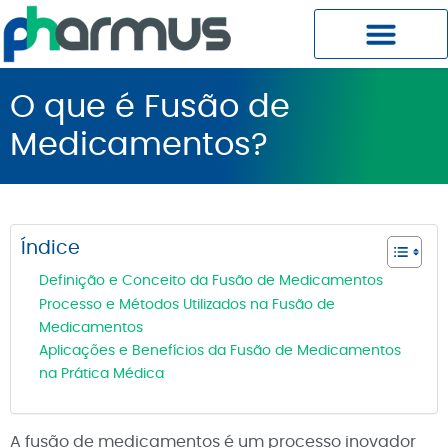
Planos Pharmus MC
Central do Cliente
O que é Fusão de
Medicamentos?
Índice
Definição e Conceito da Fusão de Medicamentos
Processo e Métodos Utilizados na Fusão de
Medicamentos
Aplicações e Benefícios da Fusão de Medicamentos
na Prática Médica
A fusão de medicamentos é um processo inovador