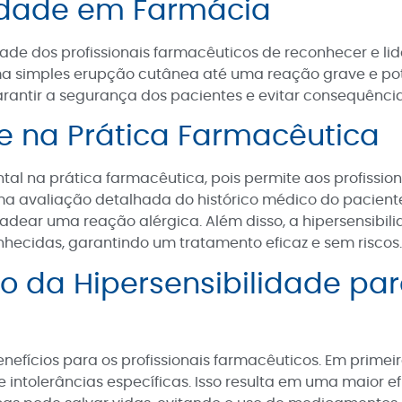
lidade em Farmácia
de dos profissionais farmacêuticos de reconhecer e lid
 simples erupção cutânea até uma reação grave e pote
rantir a segurança dos pacientes e evitar consequênci
de na Prática Farmacêutica
 na prática farmacêutica, pois permite aos profissiona
avaliação detalhada do histórico médico do paciente, in
ar uma reação alérgica. Além disso, a hipersensibilid
hecidas, garantindo um tratamento eficaz e sem riscos.
da Hipersensibilidade para
nefícios para os profissionais farmacêuticos. Em prim
 intolerâncias específicas. Isso resulta em uma maior e