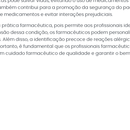
gicas pode salvar vidas, evitando o uso de medicamen
 também contribui para a promoção da segurança do paci
 medicamentos e evitar interações prejudiciais.
prática farmacêutica, pois permite aos profissionais id
nsão dessa condição, os farmacêuticos podem personali
s. Além disso, a identificação precoce de reações alér
rtanto, é fundamental que os profissionais farmacêutic
r um cuidado farmacêutico de qualidade e garantir o bem