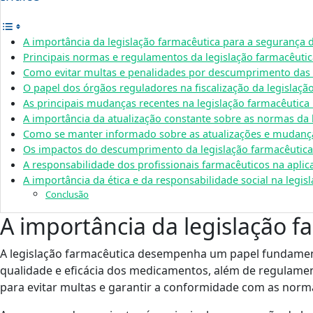
A importância da legislação farmacêutica para a segurança 
Principais normas e regulamentos da legislação farmacêutic
Como evitar multas e penalidades por descumprimento das
O papel dos órgãos reguladores na fiscalização da legislaçã
As principais mudanças recentes na legislação farmacêutica 
A importância da atualização constante sobre as normas da 
Como se manter informado sobre as atualizações e mudança
Os impactos do descumprimento da legislação farmacêutic
A responsabilidade dos profissionais farmacêuticos na apli
A importância da ética e da responsabilidade social na legis
Conclusão
A importância da legislação f
A legislação farmacêutica desempenha um papel fundament
qualidade e eficácia dos medicamentos, além de regulament
para evitar multas e garantir a conformidade com as norm